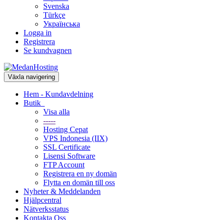
Svenska
Türkçe
Українська
Logga in
Registrera
Se kundvagnen
Växla navigering
Hem - Kundavdelning
Butik
Visa alla
-----
Hosting Cepat
VPS Indonesia (IIX)
SSL Certificate
Lisensi Software
FTP Account
Registrera en ny domän
Flytta en domän till oss
Nyheter & Meddelanden
Hjälpcentral
Nätverksstatus
Kontakta Oss