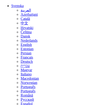
Svenska
العربية
Azerbaijani
Català
中文
Hrvatski
Čeština
Dansk
Nederlands
English
Estonian
Persian
Français
Deutsch
עברית
Magyar
Italiano
Macedonian
Norwegian
Português
Português
Română
Русский
Español