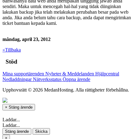
bahwasanya data web anda merupakan tanggung jawab anda
sendiri. Maka untuk mencegah hal-hal yang tidak diinginkan
lakukan backup jika telah melakukan perubahan besar pada web
anda. Jika anda belum tahu cara backup, anda dapat mengirimkan
ticket bantuan kepada kami.
måndag, april 23, 2012
«Tillbaka
Stöd
Mina supportärenden
Nyheter & Meddelanden
Hjälpcentral
Nedladdningar
Nätverksstatus
Öppna ärende
Upphovsrätt © 2026 MedanHosting. Alla rättigheter förbehållna.
×
Stäng ärende
Laddar...
Laddar...
Stäng ärende
Skicka
×