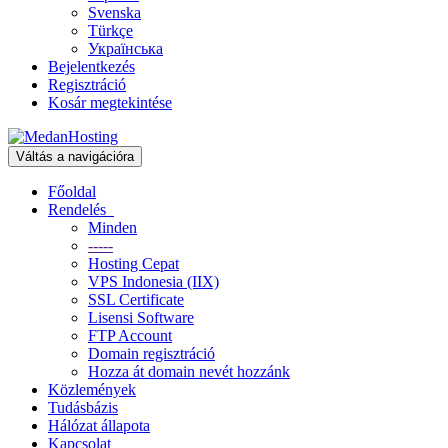
Svenska
Türkçe
Українська
Bejelentkezés
Regisztráció
Kosár megtekintése
Váltás a navigációra
Főoldal
Rendelés
Minden
-----
Hosting Cepat
VPS Indonesia (IIX)
SSL Certificate
Lisensi Software
FTP Account
Domain regisztráció
Hozza át domain nevét hozzánk
Közlemények
Tudásbázis
Hálózat állapota
Kapcsolat