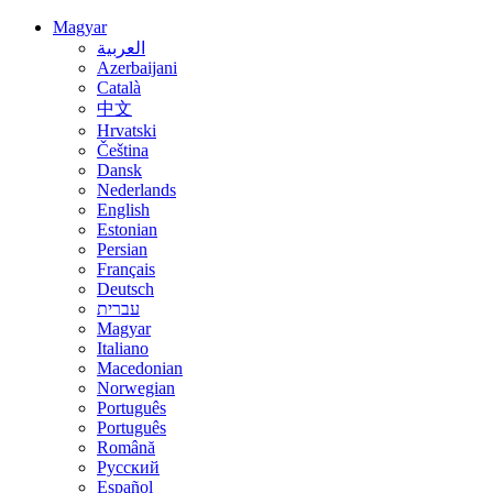
Magyar
العربية
Azerbaijani
Català
中文
Hrvatski
Čeština
Dansk
Nederlands
English
Estonian
Persian
Français
Deutsch
עברית
Magyar
Italiano
Macedonian
Norwegian
Português
Português
Română
Русский
Español