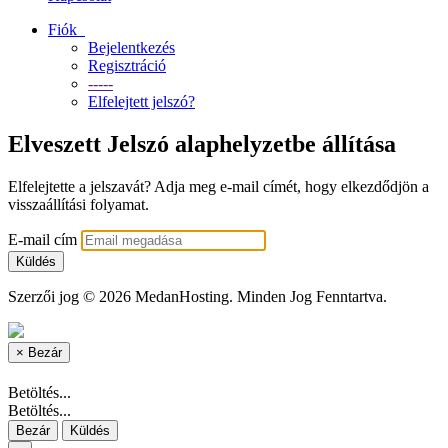
Fiók
Bejelentkezés
Regisztráció
-----
Elfelejtett jelszó?
Elveszett Jelszó alaphelyzetbe állítása
Elfelejtette a jelszavát? Adja meg e-mail címét, hogy elkezdődjön a
visszaállítási folyamat.
E-mail cím
Küldés
Szerzői jog © 2026 MedanHosting. Minden Jog Fenntartva.
×
Bezár
Betöltés...
Betöltés...
Bezár
Küldés