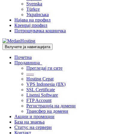
Svenska
Türkçe
Українська
Најава на профил
Креирај профил
Потрошувачка кошничка
Вклучете ја навигацијата
Почетна
Продавница
Прегледај ги сите
-----
Hosting Cepat
VPS Indonesia (IIX)
SSL Certificate
Lisensi Software
FTP Account
Регистрација на домени
Трансфер на домени
Акции и промоции
База на знаења
Статус на сервери
Контакт