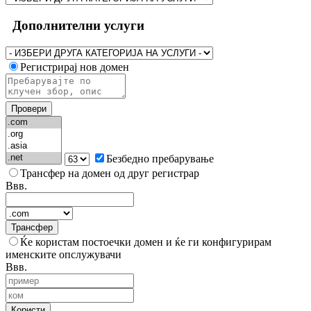
Дополнителни услуги
Регистрирај нов домен
Провери
Безбедно пребарување
Трансфер на домен од друг регистрар
Ввв.
Трансфер
Ќе користам постоечки домен и ќе ги конфигурирам
именските опслужувачи
Ввв.
Користи