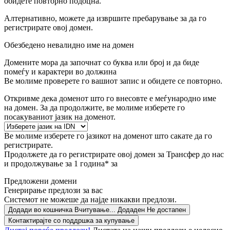
обидете повторно подоцна.
Алтернативно, можете да извршите пребарување за да го
регистрирате овој домен.
Обезбедено невалидно име на домен
Домените мора да започнат со буква или број
и да биде
помеѓу
и
карактери во должина
Ве молиме проверете го вашиот запис и обидете се повторно.
Откривме дека доменот што го внесовте е меѓународно име
на домен. За да продолжите, ве молиме изберете го
посакуваниот јазик на доменот.
Ве молиме изберете го јазикот на доменот што сакате да го
регистрирате.
Продолжете да го регистрирате овој домен за
Трансфер до нас
и продолжување за 1 година* за
Предложени домени
Генерирање предлози за вас
Системот не можеше да најде никакви предлози.
Додади во кошничка
Вчитување...
Додаден
Не достапен
Контактирајте со поддршка за купување