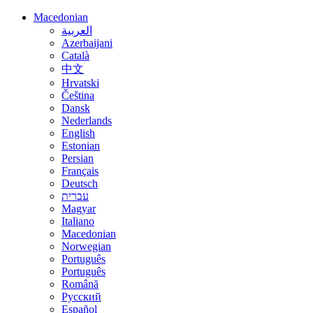
Macedonian
العربية
Azerbaijani
Català
中文
Hrvatski
Čeština
Dansk
Nederlands
English
Estonian
Persian
Français
Deutsch
עברית
Magyar
Italiano
Macedonian
Norwegian
Português
Português
Română
Русский
Español