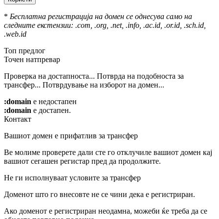
*
Бесплатна регистрација на домен се однесува само на
следните екстензии: .com, .org, .net, .info, .ac.id, .or.id, .sch.id,
.web.id
Топ предлог
Точен натпревар
Проверка на достапноста...
Потврда на подобноста за
трансфер...
Потврдување на изборот на домен...
:domain
е недостапен
:domain
е достапен.
Контакт
Вашиот домен е прифатлив за трансфер
Ве молиме проверете дали сте го отклучиле вашиот домен кај
вашиот сегашен регистар пред да продолжите.
Не ги исполнуваат условите за трансфер
Доменот што го внесовте не се чини дека е регистриран.
Ако доменот е регистриран неодамна, можеби ќе треба да се