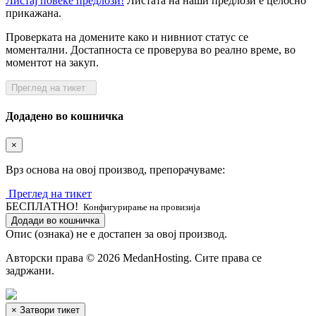
Листај повеќе предлози!
Листата на наши предлози е целосно
прикажана.
Проверката на домените како и нивниот статус се
моментални. Достапноста се проверува во реално време, во
моментот на закуп.
Преглед на тикет
Додадено во кошничка
×
Врз основа на овој производ, препорачуваме:
Преглед на тикет
БЕСПЛАТНО!
Конфигурирање на провизија
Додади во кошничка
Опис (ознака) не е достапен за овој производ.
Авторски права © 2026 MedanHosting. Сите права се
задржани.
×
Затвори тикет