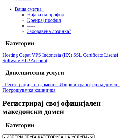
Ваша сметка
Најава на профил
Креирај профил
-----
Заборавена лозинка?
Категории
Hosting Cepat
VPS Indonesia (IIX)
SSL Certificate
Lisensi
Software
FTP Account
Дополнителни услуги
Регистрација на домени
Изврши трансфер на домен
Потрошувачка кошничка
Регистрирај свој официјален
македонски домен
Категории