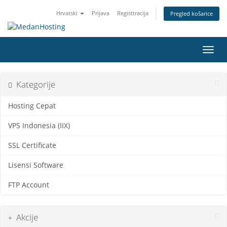
Hrvatski
Prijava
Registtracija
Pregled košarice
Preba
Kategorije
Hosting Cepat
VPS Indonesia (IIX)
SSL Certificate
Lisensi Software
FTP Account
Akcije