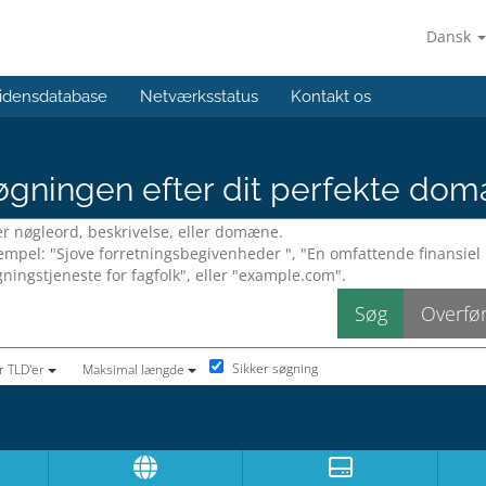
Dansk
idensdatabase
Netværksstatus
Kontakt os
gningen efter dit perfekte dom
Sikker søgning
r TLD'er
Maksimal længde