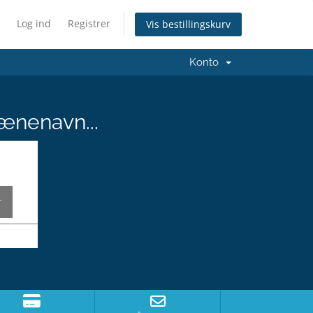
Log ind
Registrer
Vis bestillingskurv
Konto
ænenavn...