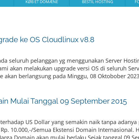
KØB ET DOMÆNE
BESTIL HOSTING
F
rade ke OS Cloudlinux v8.8
a seluruh pelanggan yg menggunakan Server Hosti
mi akan melakukan upgrade versi OS di seluruh Ser
de akan berlangsung pada Minggu, 08 Oktobober 2023 /
in Mulai Tanggal 09 September 2015
 terhadap US Dollar yang semakin naik tanpa adany
. 10.000,-/Semua Ekstensi Domain Internasional. Ha
Harga Domain akan mulai berlaku Sejak tanggal 09 S