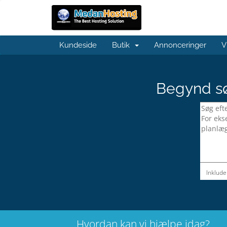
Kundeside
Butik
Annonceringer
V
Begynd sø
Inklude
Hvordan kan vi hjælpe idag?