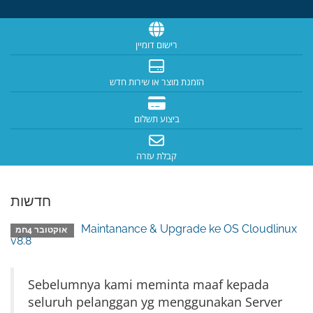
רישום דומיין
הזמנת מוצר או שירות חדש
ביצוע תשלום
קבלת עזרה
חדשות
Maintanance & Upgrade ke OS Cloudlinux
אוקטובר 4חמ
v8.8
Sebelumnya kami meminta maaf kepada
seluruh pelanggan yg menggunakan Server