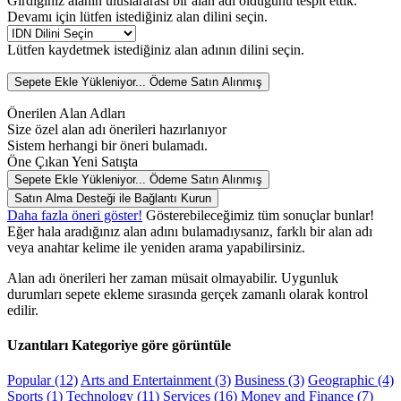
Girdiğiniz alanın uluslararası bir alan adı olduğunu tespit ettik.
Devamı için lütfen istediğiniz alan dilini seçin.
Lütfen kaydetmek istediğiniz alan adının dilini seçin.
Sepete Ekle
Yükleniyor...
Ödeme
Satın Alınmış
Önerilen Alan Adları
Size özel alan adı önerileri hazırlanıyor
Sistem herhangi bir öneri bulamadı.
Öne Çıkan
Yeni
Satışta
Sepete Ekle
Yükleniyor...
Ödeme
Satın Alınmış
Satın Alma Desteği ile Bağlantı Kurun
Daha fazla öneri göster!
Gösterebileceğimiz tüm sonuçlar bunlar!
Eğer hala aradığınız alan adını bulamadıysanız, farklı bir alan adı
veya anahtar kelime ile yeniden arama yapabilirsiniz.
Alan adı önerileri her zaman müsait olmayabilir. Uygunluk
durumları sepete ekleme sırasında gerçek zamanlı olarak kontrol
edilir.
Uzantıları Kategoriye göre görüntüle
Popular (12)
Arts and Entertainment (3)
Business (3)
Geographic (4)
Sports (1)
Technology (11)
Services (16)
Money and Finance (7)