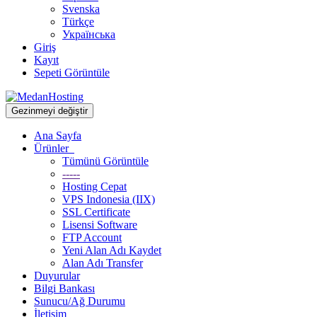
Svenska
Türkçe
Українська
Giriş
Kayıt
Sepeti Görüntüle
Gezinmeyi değiştir
Ana Sayfa
Ürünler
Tümünü Görüntüle
-----
Hosting Cepat
VPS Indonesia (IIX)
SSL Certificate
Lisensi Software
FTP Account
Yeni Alan Adı Kaydet
Alan Adı Transfer
Duyurular
Bilgi Bankası
Sunucu/Ağ Durumu
İletişim