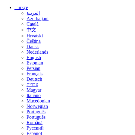
Türkçe
العربية
Azerbaijani
Català
中文
Hrvatski
Čeština
Dansk
Nederlands
English
Estonian
Persian
Français
Deutsch
עברית
Magyar
Italiano
Macedonian
Norwegian
Português
Português
Română
Русский
Español