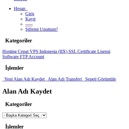
Hesap
Giriş
Kayıt
-----
Şifremi Unuttum?
Kategoriler
Hosting Cepat
VPS Indonesia (IIX)
SSL Certificate
Lisensi
Software
FTP Account
İşlemler
Yeni Alan Adı Kaydet
Alan Adı Transferi
Sepeti Görüntüle
Alan Adı Kaydet
Kategoriler
İşlemler