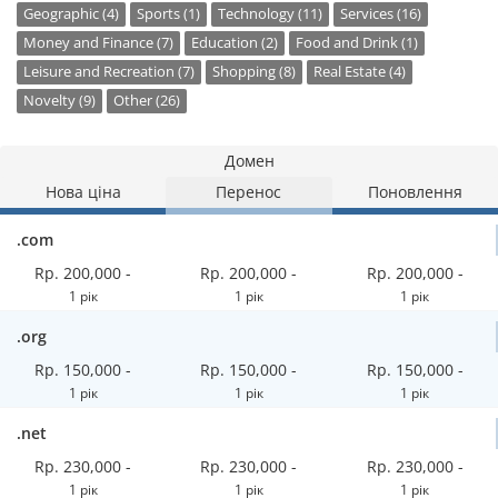
Geographic (4)
Sports (1)
Technology (11)
Services (16)
Money and Finance (7)
Education (2)
Food and Drink (1)
Leisure and Recreation (7)
Shopping (8)
Real Estate (4)
Novelty (9)
Other (26)
Домен
Нова ціна
Перенос
Поновлення
.com
Rp. 200,000 -
Rp. 200,000 -
Rp. 200,000 -
1 рік
1 рік
1 рік
.org
Rp. 150,000 -
Rp. 150,000 -
Rp. 150,000 -
1 рік
1 рік
1 рік
.net
Rp. 230,000 -
Rp. 230,000 -
Rp. 230,000 -
1 рік
1 рік
1 рік