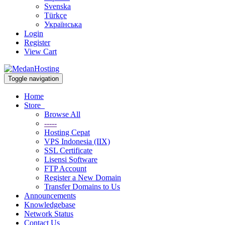
Svenska
Türkçe
Українська
Login
Register
View Cart
Toggle navigation
Home
Store
Browse All
-----
Hosting Cepat
VPS Indonesia (IIX)
SSL Certificate
Lisensi Software
FTP Account
Register a New Domain
Transfer Domains to Us
Announcements
Knowledgebase
Network Status
Contact Us