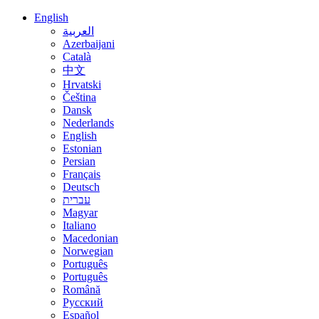
English
العربية
Azerbaijani
Català
中文
Hrvatski
Čeština
Dansk
Nederlands
English
Estonian
Persian
Français
Deutsch
עברית
Magyar
Italiano
Macedonian
Norwegian
Português
Português
Română
Русский
Español