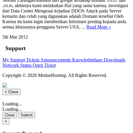
Setelah Larangan/Banned dari google terhadap domain .co.cc dan
.co.tv, akhirnya kami melakukan Hal yang sama karena, investigasi
dari Data Center Mengenai kejadian DDOS Attack pada Server
kemarin dan celah yang digunakan adalah Domain tersebut Oleh
Karena itu kami ingin memberikan Informasi penting kepada anda
semua khususnya pengguna Server USA, ...
Read More »
5th Mar 2012
Support
My Support Tickets
Announcements
Knowledgebase
Downloads
Network Status
Open Ticket
Copyright © 2026 MedanHosting. All Rights Reserved.
×
Close
Loading...
Loading...
Close
Submit
×