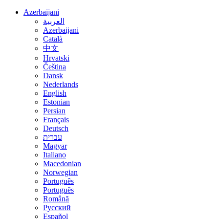
Azerbaijani
العربية
Azerbaijani
Català
中文
Hrvatski
Čeština
Dansk
Nederlands
English
Estonian
Persian
Français
Deutsch
עברית
Magyar
Italiano
Macedonian
Norwegian
Português
Português
Română
Русский
Español