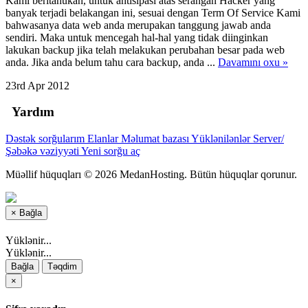
Kami beritahukan, untuk antisipasi atas serangan Hacker yang
banyak terjadi belakangan ini, sesuai dengan Term Of Service Kami
bahwasanya data web anda merupakan tanggung jawab anda
sendiri. Maka untuk mencegah hal-hal yang tidak diinginkan
lakukan backup jika telah melakukan perubahan besar pada web
anda. Jika anda belum tahu cara backup, anda ...
Davamını oxu »
23rd Apr 2012
Yardım
Dəstək sorğularım
Elanlar
Məlumat bazası
Yüklənilənlər
Server/
Şəbəkə vəziyyəti
Yeni sorğu aç
Müəllif hüquqları © 2026 MedanHosting. Bütün hüquqlar qorunur.
×
Bağla
Yüklənir...
Yüklənir...
Bağla
Təqdim
×