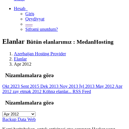
Hesab
Giriş
Qeydiyyat
-----
Şifrəmi unutdum?
Elanlar
Bütün elanlarımız : MedanHosting
Azerbaijan Hosting Provider
Elanlar
Apr 2012
Nizamlamalara görə
Okt 2023
Sent 2015
Dek 2013
Noy 2013
İyl 2013
May 2012
Apr
2012
zay etmək 2012
Köhnə elanlar...
RSS Feed
Nizamlamalara görə
Backup Data Web