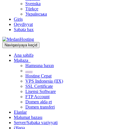
Svenska
Türkçe
Українська
Giriş
Qeydiyyat
Səbətə bax
Naviqasiyaya keçid
Ana səhifə
Mağaza
Hamısına baxın
-----
Hosting Cepat
VPS Indonesia (IIX)
SSL Certificate
Lisensi Software
FTP Account
Domen əldə et
Domen transferi
Elanlar
Məlumat bazası
Server/Şəbəkə vəziyyəti
Əlaqə