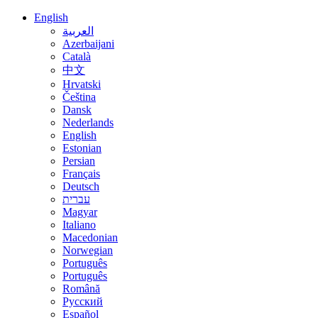
English
العربية
Azerbaijani
Català
中文
Hrvatski
Čeština
Dansk
Nederlands
English
Estonian
Persian
Français
Deutsch
עברית
Magyar
Italiano
Macedonian
Norwegian
Português
Português
Română
Русский
Español