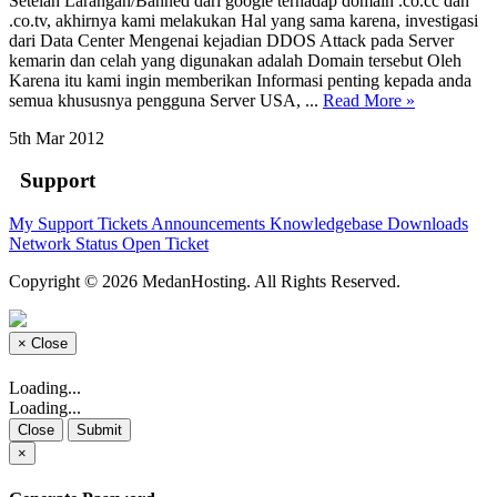
Setelah Larangan/Banned dari google terhadap domain .co.cc dan
.co.tv, akhirnya kami melakukan Hal yang sama karena, investigasi
dari Data Center Mengenai kejadian DDOS Attack pada Server
kemarin dan celah yang digunakan adalah Domain tersebut Oleh
Karena itu kami ingin memberikan Informasi penting kepada anda
semua khususnya pengguna Server USA, ...
Read More »
5th Mar 2012
Support
My Support Tickets
Announcements
Knowledgebase
Downloads
Network Status
Open Ticket
Copyright © 2026 MedanHosting. All Rights Reserved.
×
Close
Loading...
Loading...
Close
Submit
×