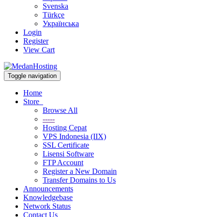
Svenska
Türkçe
Українська
Login
Register
View Cart
Toggle navigation
Home
Store
Browse All
-----
Hosting Cepat
VPS Indonesia (IIX)
SSL Certificate
Lisensi Software
FTP Account
Register a New Domain
Transfer Domains to Us
Announcements
Knowledgebase
Network Status
Contact Us