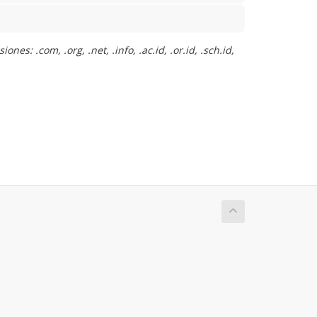
s: .com, .org, .net, .info, .ac.id, .or.id, .sch.id,