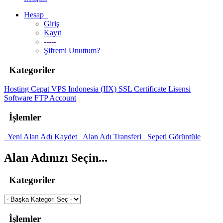
Hesap
Giriş
Kayıt
-----
Şifremi Unuttum?
Kategoriler
Hosting Cepat
VPS Indonesia (IIX)
SSL Certificate
Lisensi
Software
FTP Account
İşlemler
Yeni Alan Adı Kaydet
Alan Adı Transferi
Sepeti Görüntüle
Alan Adınızı Seçin...
Kategoriler
İşlemler