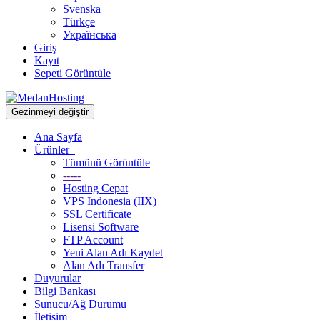
Svenska
Türkçe
Українська
Giriş
Kayıt
Sepeti Görüntüle
Gezinmeyi değiştir
Ana Sayfa
Ürünler
Tümünü Görüntüle
-----
Hosting Cepat
VPS Indonesia (IIX)
SSL Certificate
Lisensi Software
FTP Account
Yeni Alan Adı Kaydet
Alan Adı Transfer
Duyurular
Bilgi Bankası
Sunucu/Ağ Durumu
İletişim