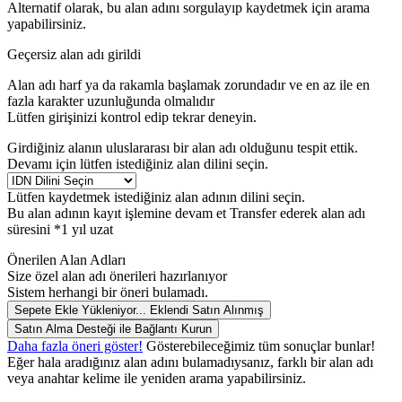
Alternatif olarak, bu alan adını sorgulayıp kaydetmek için arama
yapabilirsiniz.
Geçersiz alan adı girildi
Alan adı harf ya da rakamla başlamak zorundadır
ve en az
ile en
fazla
karakter uzunluğunda olmalıdır
Lütfen girişinizi kontrol edip tekrar deneyin.
Girdiğiniz alanın uluslararası bir alan adı olduğunu tespit ettik.
Devamı için lütfen istediğiniz alan dilini seçin.
Lütfen kaydetmek istediğiniz alan adının dilini seçin.
Bu alan adının kayıt işlemine devam et
Transfer ederek alan adı
süresini *1 yıl uzat
Önerilen Alan Adları
Size özel alan adı önerileri hazırlanıyor
Sistem herhangi bir öneri bulamadı.
Sepete Ekle
Yükleniyor...
Eklendi
Satın Alınmış
Satın Alma Desteği ile Bağlantı Kurun
Daha fazla öneri göster!
Gösterebileceğimiz tüm sonuçlar bunlar!
Eğer hala aradığınız alan adını bulamadıysanız, farklı bir alan adı
veya anahtar kelime ile yeniden arama yapabilirsiniz.