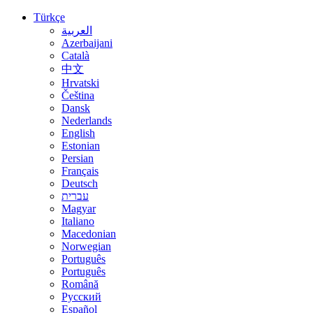
Türkçe
العربية
Azerbaijani
Català
中文
Hrvatski
Čeština
Dansk
Nederlands
English
Estonian
Persian
Français
Deutsch
עברית
Magyar
Italiano
Macedonian
Norwegian
Português
Português
Română
Русский
Español