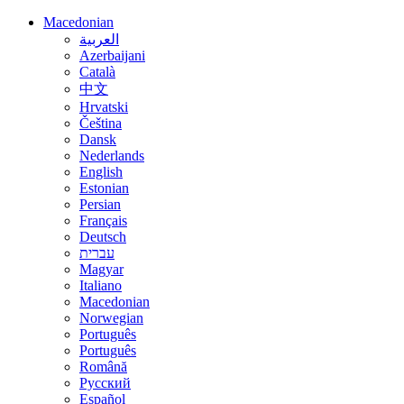
Macedonian
العربية
Azerbaijani
Català
中文
Hrvatski
Čeština
Dansk
Nederlands
English
Estonian
Persian
Français
Deutsch
עברית
Magyar
Italiano
Macedonian
Norwegian
Português
Português
Română
Русский
Español