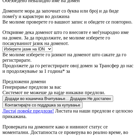
Обезбедено невалидно име на домен
Домените мора да започнат со буква или број
и да биде
помеѓу
и
карактери во должина
Ве молиме проверете го вашиот запис и обидете се повторно.
Откривме дека доменот што го внесовте е меѓународно име
на домен. За да продолжите, ве молиме изберете го
посакуваниот јазик на доменот.
Ве молиме изберете го јазикот на доменот што сакате да го
регистрирате.
Продолжете да го регистрирате овој домен за
Трансфер до нас
и продолжување за 1 година* за
Предложени домени
Генерирање предлози за вас
Системот не можеше да најде никакви предлози.
Додади во кошничка
Вчитување...
Додаден
Не достапен
Контактирајте со поддршка за купување
Листај повеќе предлози!
Листата на наши предлози е целосно
прикажана.
Проверката на домените како и нивниот статус се
моментални. Достапноста се проверува во реално време, во