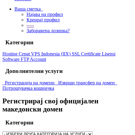
Ваша сметка
Најава на профил
Креирај профил
-----
Заборавена лозинка?
Категории
Hosting Cepat
VPS Indonesia (IIX)
SSL Certificate
Lisensi
Software
FTP Account
Дополнителни услуги
Регистрација на домени
Изврши трансфер на домен
Потрошувачка кошничка
Регистрирај свој официјален
македонски домен
Категории