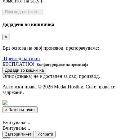
моментот на закуп.
Преглед на тикет
Додадено во кошничка
×
Врз основа на овој производ, препорачуваме:
Преглед на тикет
БЕСПЛАТНО!
Конфигурирање на провизија
Додади во кошничка
Опис (ознака) не е достапен за овој производ.
Авторски права © 2026 MedanHosting. Сите права се
задржани.
×
Затвори тикет
Вчитување...
Вчитување...
Затвори тикет
Испрати