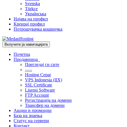
Svenska
Türkçe
Українська
Најава на профил
Креирај профил
Потрошувачка кошничка
Вклучете ја навигацијата
Почетна
Продавница
Прегледај ги сите
-----
Hosting Cepat
VPS Indonesia (IIX)
SSL Certificate
Lisensi Software
FTP Account
Регистрација на домени
Трансфер на домени
Акции и промоции
База на знаења
Статус на сервери
Контакт