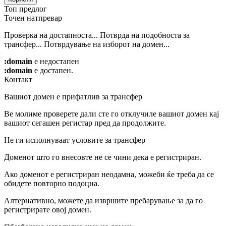
Топ предлог
Точен натпревар
Проверка на достапноста...
Потврда на подобноста за
трансфер...
Потврдување на изборот на домен...
:domain
е недостапен
:domain
е достапен.
Контакт
Вашиот домен е прифатлив за трансфер
Ве молиме проверете дали сте го отклучиле вашиот домен кај
вашиот сегашен регистар пред да продолжите.
Не ги исполнуваат условите за трансфер
Доменот што го внесовте не се чини дека е регистриран.
Ако доменот е регистриран неодамна, можеби ќе треба да се
обидете повторно подоцна.
Алтернативно, можете да извршите пребарување за да го
регистрирате овој домен.