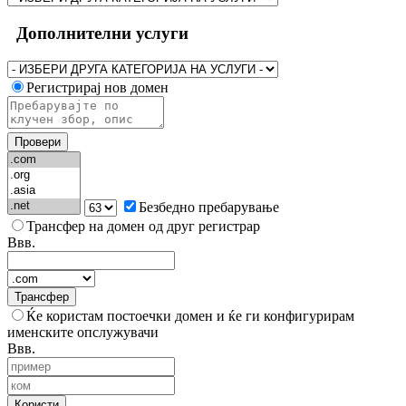
Дополнителни услуги
Регистрирај нов домен
Провери
Безбедно пребарување
Трансфер на домен од друг регистрар
Ввв.
Трансфер
Ќе користам постоечки домен и ќе ги конфигурирам
именските опслужувачи
Ввв.
Користи