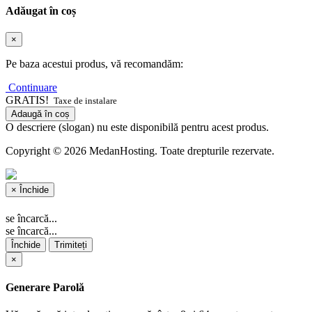
Adăugat în coș
×
Pe baza acestui produs, vă recomandăm:
Continuare
GRATIS!
Taxe de instalare
Adaugă în coș
O descriere (slogan) nu este disponibilă pentru acest produs.
Copyright © 2026 MedanHosting. Toate drepturile rezervate.
×
Închide
se încarcă...
se încarcă...
Închide
Trimiteți
×
Generare Parolă