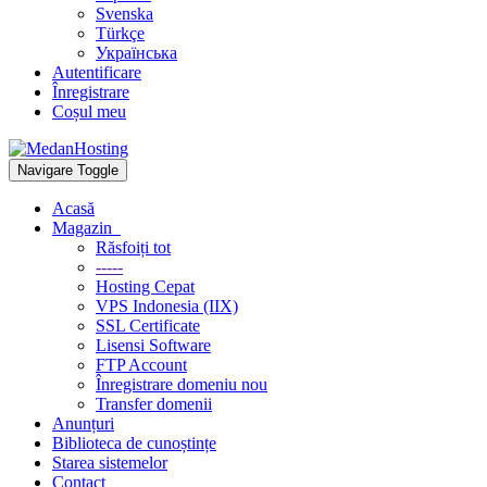
Svenska
Türkçe
Українська
Autentificare
Înregistrare
Coșul meu
Navigare Toggle
Acasă
Magazin
Răsfoiți tot
-----
Hosting Cepat
VPS Indonesia (IIX)
SSL Certificate
Lisensi Software
FTP Account
Înregistrare domeniu nou
Transfer domenii
Anunțuri
Biblioteca de cunoștințe
Starea sistemelor
Contact