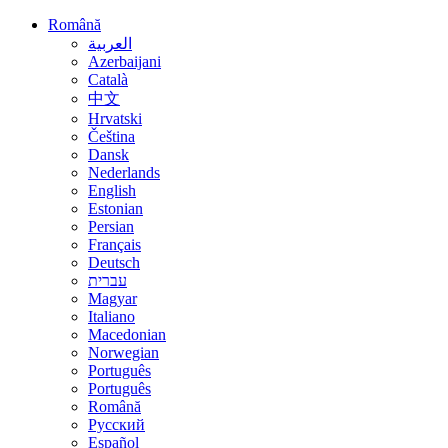
Română
العربية
Azerbaijani
Català
中文
Hrvatski
Čeština
Dansk
Nederlands
English
Estonian
Persian
Français
Deutsch
עברית
Magyar
Italiano
Macedonian
Norwegian
Português
Português
Română
Русский
Español