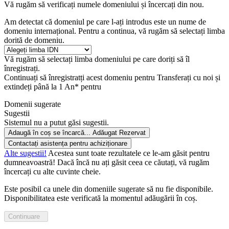
Vă rugăm să verificați numele domeniului și încercați din nou.
Am detectat că domeniul pe care l-ați introdus este un nume de
domeniu internațional. Pentru a continua, vă rugăm să selectați limba
dorită de domeniu.
Vă rugăm să selectați limba domeniului pe care doriți să îl
înregistrați.
Continuați să înregistratți acest domeniu pentru
Transferați cu noi și
extindeți până la 1 An* pentru
Domenii sugerate
Sugestii
Sistemul nu a putut găsi sugestii.
Adaugă în coș
se încarcă...
Adăugat
Rezervat
Contactați asistența pentru achiziționare
Alte sugestii!
Acestea sunt toate rezultatele ce le-am găsit pentru
dumneavoastră! Dacă încă nu ați găsit ceea ce căutați, vă rugăm
încercați cu alte cuvinte cheie.
Este posibil ca unele din domeniile sugerate să nu fie disponibile.
Disponibilitatea este verificată la momentul adăugării în coș.
Continuare