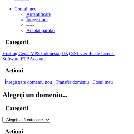
Contul meu
Autentificare
Înregistrare
-----
Ai uitat parola?
Categorii
Hosting Cepat
VPS Indonesia (IIX)
SSL Certificate
Lisensi
Software
FTP Account
Acțiuni
Înregistrare domeniu nou
Transfer domeniu
Coșul meu
Alegeți un domeniu...
Categorii
Acțiuni