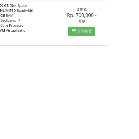
00 GB
Disk Space
從開始
NLIMITED
Bandwidth
Rp. 700,000 -
 GB
RAM
Dedicated IP
月繳
Core Processor
KVM
Virtualization
立即購買