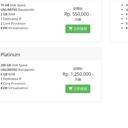
75 GB
Disk Space
1
從開始
UNLIMITED
Bandwidth
U
Rp. 550,000 -
2 GB
RAM
4
1
Dedicated IP
1
月繳
2
Core Processor
3
KVM
Virtualization
立即購買
 Platinum
200 GB
Disk Space
從開始
UNLIMITED
Bandwidth
Rp. 1,250,000 -
6 GB
RAM
1
Dedicated IP
月繳
4
Core Processor
KVM
Virtualization
立即購買