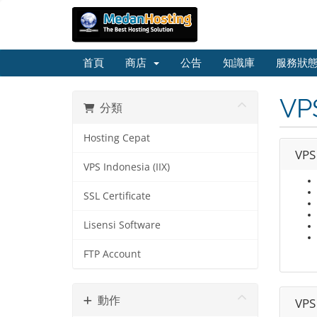
首頁
商店
公告
知識庫
服務狀
VPS
分類
Hosting Cepat
VPS
VPS Indonesia (IIX)
SSL Certificate
Lisensi Software
FTP Account
動作
VPS 