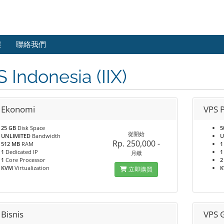
態
聯絡我們
 Indonesia (IIX)
 Ekonomi
VPS 
25 GB
Disk Space
5
從開始
UNLIMITED
Bandwidth
U
Rp. 250,000 -
512 MB
RAM
1
1
Dedicated IP
1
月繳
1
Core Processor
2
KVM
Virtualization
立即購買
Bisnis
VPS 