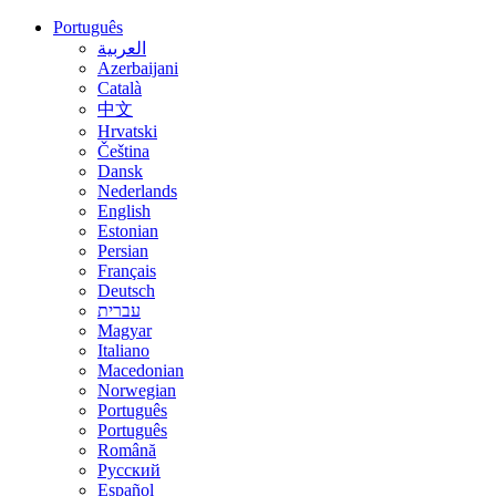
Português
العربية
Azerbaijani
Català
中文
Hrvatski
Čeština
Dansk
Nederlands
English
Estonian
Persian
Français
Deutsch
עברית
Magyar
Italiano
Macedonian
Norwegian
Português
Português
Română
Русский
Español