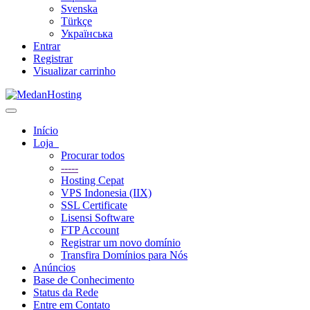
Svenska
Türkçe
Українська
Entrar
Registrar
Visualizar carrinho
Alternar navegação
Início
Loja
Procurar todos
-----
Hosting Cepat
VPS Indonesia (IIX)
SSL Certificate
Lisensi Software
FTP Account
Registrar um novo domínio
Transfira Domínios para Nós
Anúncios
Base de Conhecimento
Status da Rede
Entre em Contato