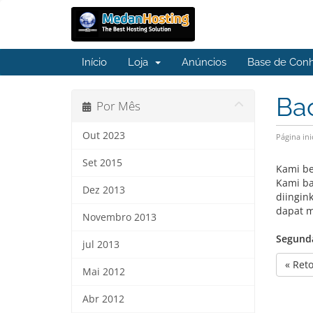
Início
Loja
Anúncios
Base de Con
Ba
Por Mês
Out 2023
Página ini
Set 2015
Kami be
Kami ba
Dez 2013
diingin
dapat m
Novembro 2013
Segunda
jul 2013
« Ret
Mai 2012
Abr 2012