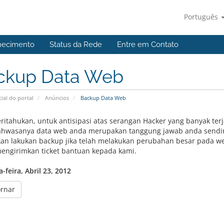
Português
hecimento
Status da Rede
Entre em Contato
ckup Data Web
cial do portal
Anúncios
Backup Data Web
ritahukan, untuk antisipasi atas serangan Hacker yang banyak terj
hwasanya data web anda merupakan tanggung jawab anda sendiri
kan lakukan backup jika telah melakukan perubahan besar pada we
engirimkan ticket bantuan kepada kami.
-feira, Abril 23, 2012
ornar