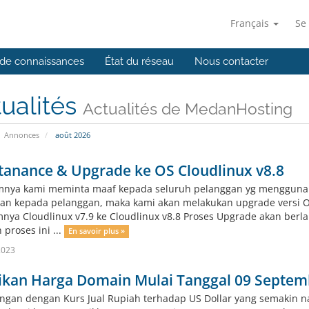
Français
Se
de connaissances
État du réseau
Nous contacter
ualités
Actualités de MedanHosting
Annonces
août 2026
tanance & Upgrade ke OS Cloudlinux v8.8
nya kami meminta maaf kepada seluruh pelanggan yg menggunak
an kepada pelanggan, maka kami akan melakukan upgrade versi OS
nya Cloudlinux v7.9 ke Cloudlinux v8.8 Proses Upgrade akan berl
proses ini ...
En savoir plus »
2023
ikan Harga Domain Mulai Tanggal 09 Septem
gan dengan Kurs Jual Rupiah terhadap US Dollar yang semakin 