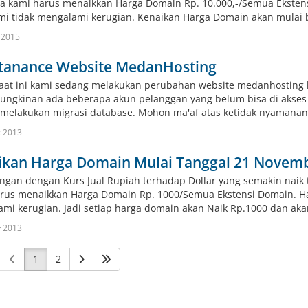
a kami harus menaikkan Harga Domain Rp. 10.000,-/Semua Ekstensi
mi tidak mengalami kerugian. Kenaikan Harga Domain akan mulai b
 2015
tanance Website MedanHosting
aat ini kami sedang melakukan perubahan website medanhosting 
mungkinan ada beberapa akun pelanggan yang belum bisa di akse
melakukan migrasi database. Mohon ma'af atas ketidak nyamanan in
c 2013
ikan Harga Domain Mulai Tanggal 21 Novem
gan dengan Kurs Jual Rupiah terhadap Dollar yang semakin nai
rus menaikkan Harga Domain Rp. 1000/Semua Ekstensi Domain. Hal 
mi kerugian. Jadi setiap harga domain akan Naik Rp.1000 dan aka
v 2013
1
2