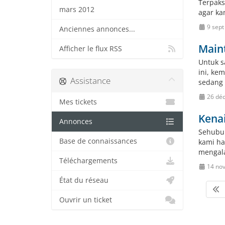
Terpaks
mars 2012
agar ka
9 sept
Anciennes annonces...
Main
Afficher le flux RSS
Untuk s
ini, ke
Assistance
sedang 
26 dé
Mes tickets
Kena
Annonces
Sehubun
Base de connaissances
kami ha
mengala
Téléchargements
14 no
État du réseau
Ouvrir un ticket