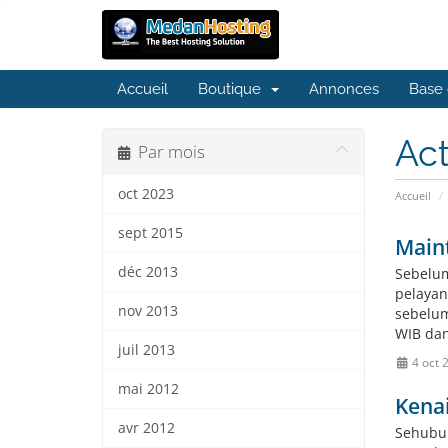
Accueil
Boutique
Annonces
Base 
Act
Par mois
oct 2023
Accueil
sept 2015
Main
déc 2013
Sebelum
pelayan
nov 2013
sebelum
WIB dan 
juil 2013
4 oct 
mai 2012
Kena
avr 2012
Sehubun