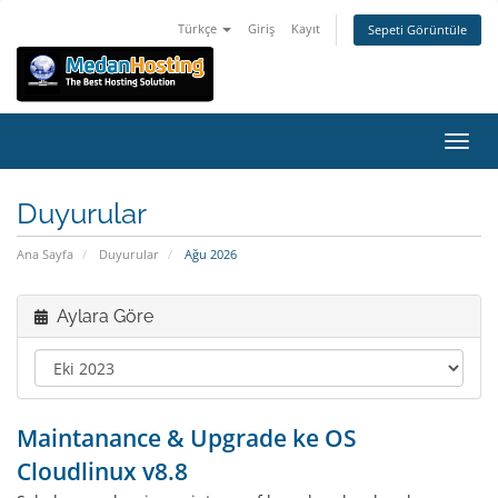
Türkçe
Giriş
Kayıt
Sepeti Görüntüle
Gezin
Duyurular
Ana Sayfa
Duyurular
Ağu 2026
Aylara Göre
Maintanance & Upgrade ke OS
Cloudlinux v8.8