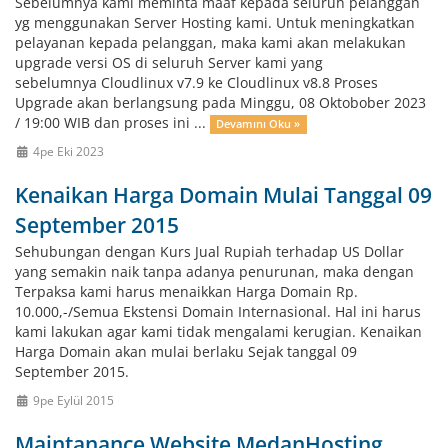
Sebelumnya kami meminta maaf kepada seluruh pelanggan
yg menggunakan Server Hosting kami. Untuk meningkatkan
pelayanan kepada pelanggan, maka kami akan melakukan
upgrade versi OS di seluruh Server kami yang
sebelumnya Cloudlinux v7.9 ke Cloudlinux v8.8 Proses
Upgrade akan berlangsung pada Minggu, 08 Oktobober 2023
/ 19:00 WIB dan proses ini ...
Devamını Oku »
4pe Eki 2023
Kenaikan Harga Domain Mulai Tanggal 09
September 2015
Sehubungan dengan Kurs Jual Rupiah terhadap US Dollar
yang semakin naik tanpa adanya penurunan, maka dengan
Terpaksa kami harus menaikkan Harga Domain Rp.
10.000,-/Semua Ekstensi Domain Internasional. Hal ini harus
kami lakukan agar kami tidak mengalami kerugian. Kenaikan
Harga Domain akan mulai berlaku Sejak tanggal 09
September 2015.
9pe Eylül 2015
Maintanance Website MedanHosting